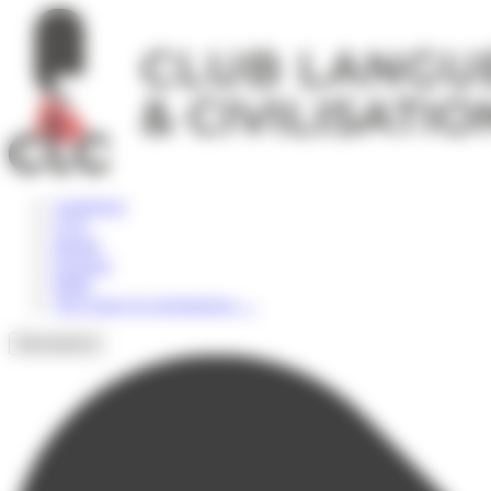
Panneau de gestion des cookies
Angleterre
USA
Irlande
Espagne
Malte
Voir toutes les destinations
→
Destinations