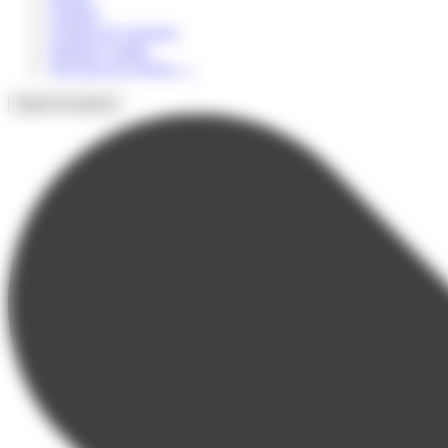
Culturel
Colonie de vacances
Summer Camps
Voir tous les séjours
→
Types de séjours