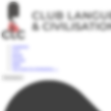
Panneau de gestion des cookies
Angleterre
USA
Irlande
Espagne
Malte
Voir toutes les destinations
→
Destinations