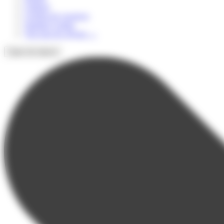
Culturel
Colonie de vacances
Summer Camps
Voir tous les séjours
→
Types de séjours