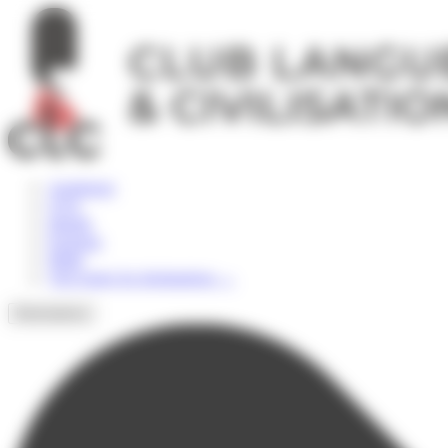
Panneau de gestion des cookies
Angleterre
USA
Irlande
Espagne
Malte
Voir toutes les destinations
→
Destinations