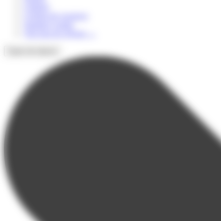
Culturel
Colonie de vacances
Summer Camps
Voir tous les séjours
→
Types de séjours