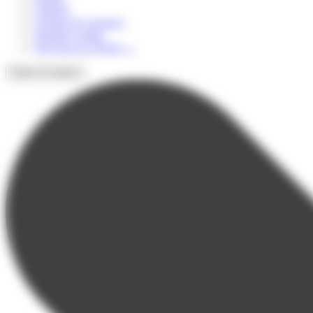
Culturel
Colonie de vacances
Summer Camps
Voir tous les séjours
→
Types de séjours