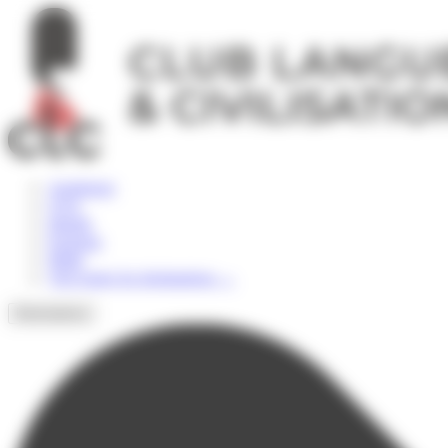
Panneau de gestion des cookies
Angleterre
USA
Irlande
Espagne
Malte
Voir toutes les destinations
→
Destinations