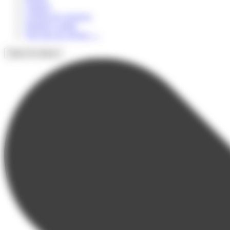
Culturel
Colonie de vacances
Summer Camps
Voir tous les séjours
→
Types de séjours