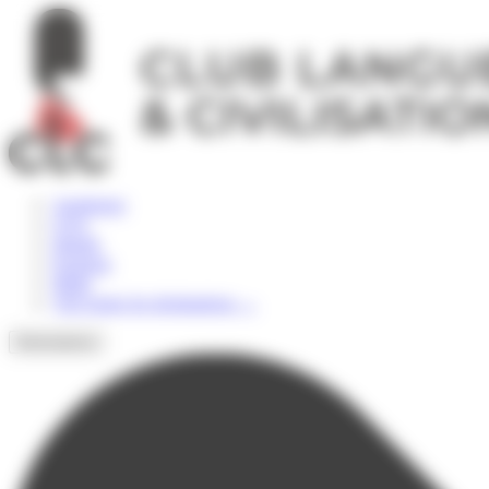
Panneau de gestion des cookies
Angleterre
USA
Irlande
Espagne
Malte
Voir toutes les destinations
→
Destinations