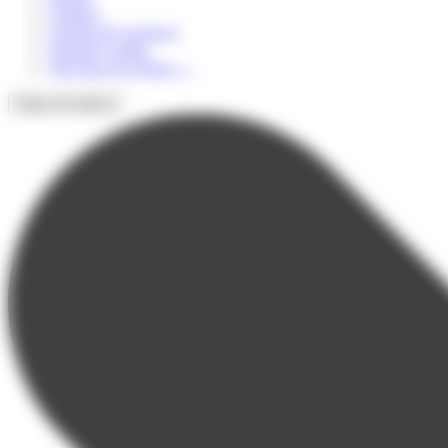
Culturel
Colonie de vacances
Summer Camps
Voir tous les séjours
→
Types de séjours