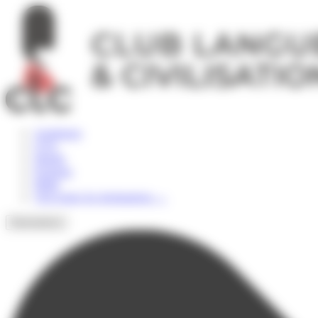
Panneau de gestion des cookies
Angleterre
USA
Irlande
Espagne
Malte
Voir toutes les destinations
→
Destinations