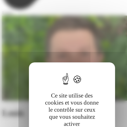
Louis
Ce site utilise des
cookies et vous donne
le contrôle sur ceux
Louis
que vous souhaitez
activer