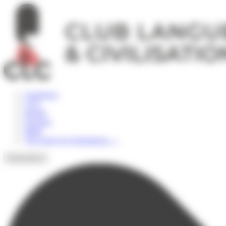
Panneau de gestion des cookies
Angleterre
USA
Irlande
Espagne
Malte
Voir toutes les destinations
→
Destinations