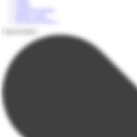
Culturel
Colonie de vacances
Summer Camps
Voir tous les séjours
→
Types de séjours