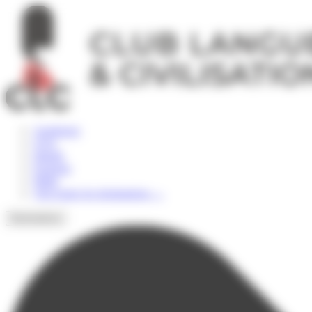
Panneau de gestion des cookies
Angleterre
USA
Irlande
Espagne
Malte
Voir toutes les destinations
→
Destinations