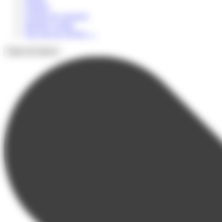
Culturel
Colonie de vacances
Summer Camps
Voir tous les séjours
→
Types de séjours