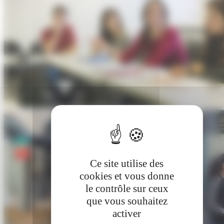
Ce site utilise des
cookies et vous donne
le contrôle sur ceux
que vous souhaitez
activer