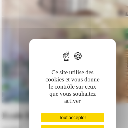
Ce site utilise des
cookies et vous donne
le contrôle sur ceux
que vous souhaitez
activer
Ecole Enforex Madrid
Tout accepter