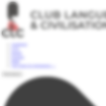
Panneau de gestion des cookies
Angleterre
USA
Irlande
Espagne
Malte
Voir toutes les destinations
→
Destinations