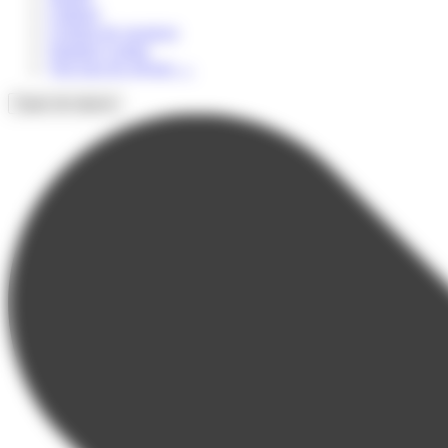
Culturel
Colonie de vacances
Summer Camps
Voir tous les séjours
→
Types de séjours