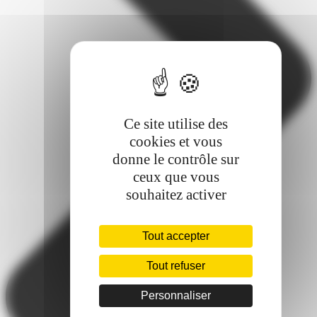
Ce site utilise des
cookies et vous
donne le contrôle sur
ceux que vous
souhaitez activer
Tout accepter
Tout refuser
Personnaliser