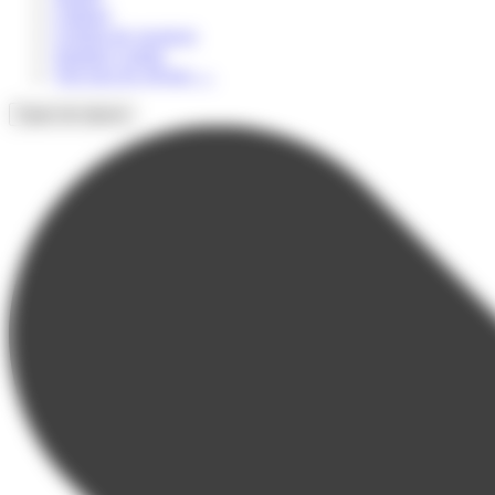
Culturel
Colonie de vacances
Summer Camps
Voir tous les séjours
→
Types de séjours