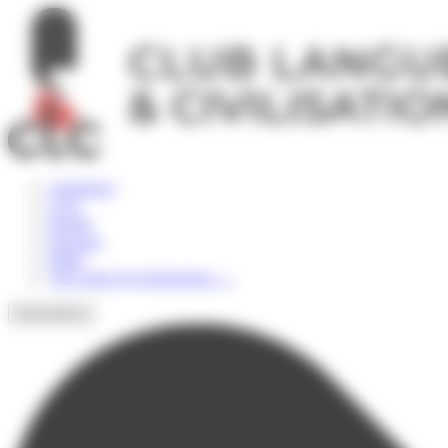
Panneau de gestion des cookies
Angleterre
USA
Irlande
Espagne
Malte
Voir toutes les destinations
→
Destinations