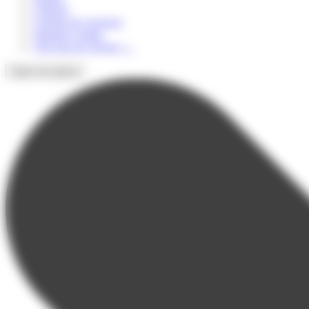
Culturel
Colonie de vacances
Summer Camps
Voir tous les séjours
→
Types de séjours