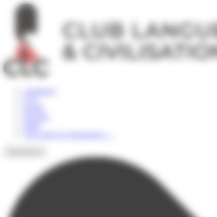
Panneau de gestion des cookies
Angleterre
USA
Irlande
Espagne
Malte
Voir toutes les destinations
→
Destinations