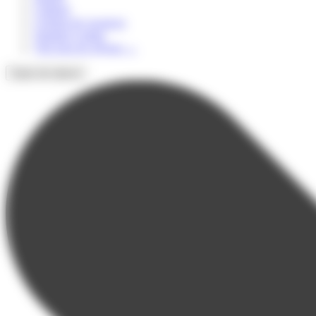
Culturel
Colonie de vacances
Summer Camps
Voir tous les séjours
→
Types de séjours