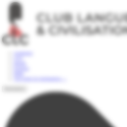
Panneau de gestion des cookies
Angleterre
USA
Irlande
Espagne
Malte
Voir toutes les destinations
→
Destinations