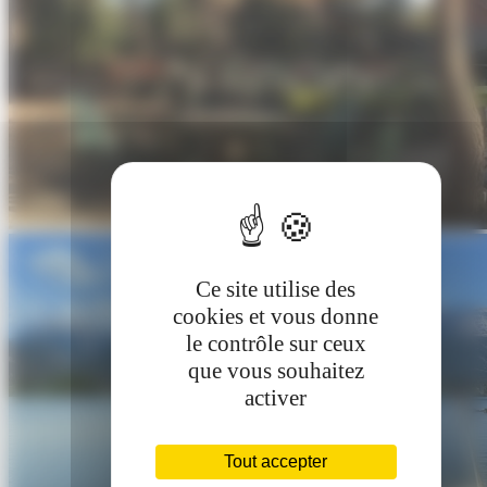
Ce site utilise des
cookies et vous donne
le contrôle sur ceux
que vous souhaitez
activer
Tout accepter