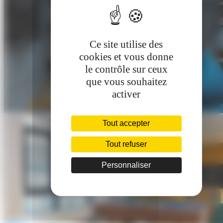
Ce site utilise des
cookies et vous donne
le contrôle sur ceux
que vous souhaitez
activer
Tout accepter
Tout refuser
Personnaliser