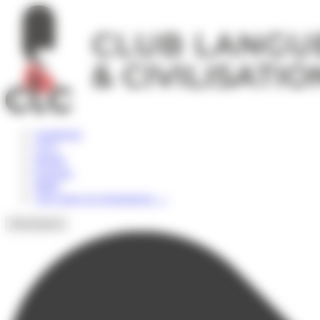
Panneau de gestion des cookies
Angleterre
USA
Irlande
Espagne
Malte
Voir toutes les destinations
→
Destinations