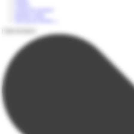
Culturel
Colonie de vacances
Summer Camps
Voir tous les séjours
→
Types de séjours