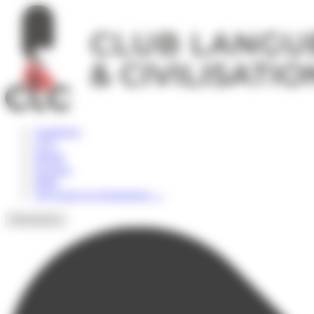
Panneau de gestion des cookies
Angleterre
USA
Irlande
Espagne
Malte
Voir toutes les destinations
→
Destinations