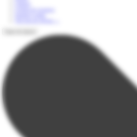
Culturel
Colonie de vacances
Summer Camps
Voir tous les séjours
→
Types de séjours