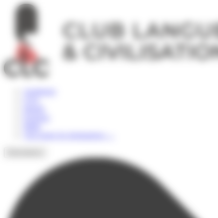
Panneau de gestion des cookies
Angleterre
USA
Irlande
Espagne
Malte
Voir toutes les destinations
→
Destinations