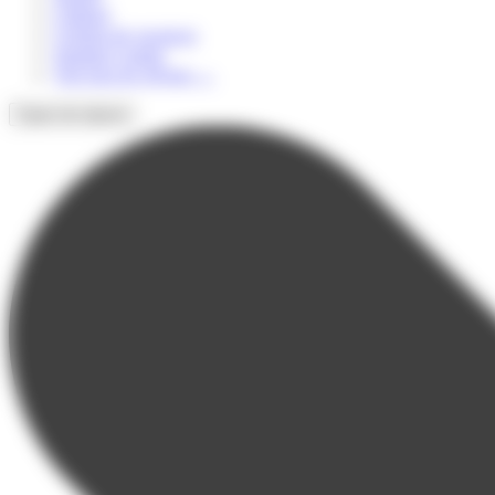
Culturel
Colonie de vacances
Summer Camps
Voir tous les séjours
→
Types de séjours