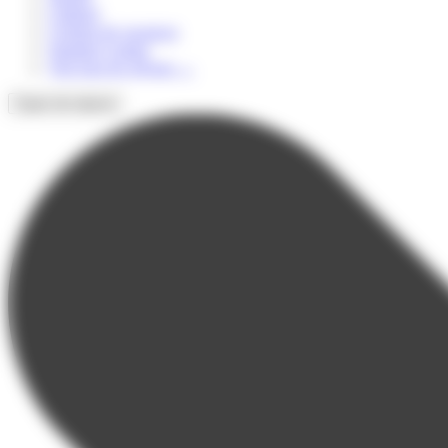
Culturel
Colonie de vacances
Summer Camps
Voir tous les séjours
→
Types de séjours