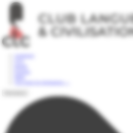
Panneau de gestion des cookies
Angleterre
USA
Irlande
Espagne
Malte
Voir toutes les destinations
→
Destinations