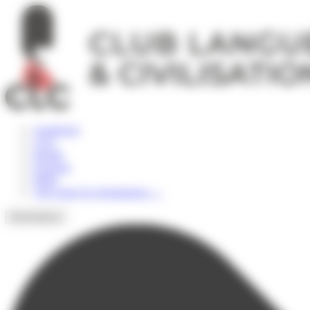
Panneau de gestion des cookies
Angleterre
USA
Irlande
Espagne
Malte
Voir toutes les destinations
→
Destinations