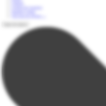
Culturel
Colonie de vacances
Summer Camps
Voir tous les séjours
→
Types de séjours