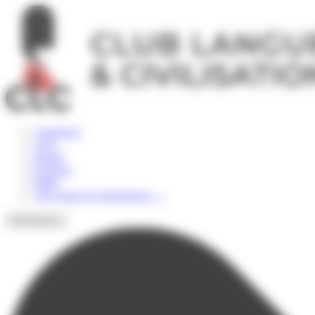
Panneau de gestion des cookies
Angleterre
USA
Irlande
Espagne
Malte
Voir toutes les destinations
→
Destinations