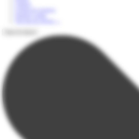
Culturel
Colonie de vacances
Summer Camps
Voir tous les séjours
→
Types de séjours