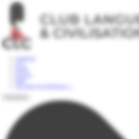
Panneau de gestion des cookies
Angleterre
USA
Irlande
Espagne
Malte
Voir toutes les destinations
→
Destinations