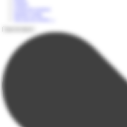
Culturel
Colonie de vacances
Summer Camps
Voir tous les séjours
→
Types de séjours