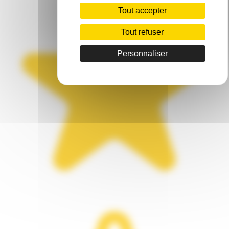
Tout accepter
Tout refuser
Personnaliser