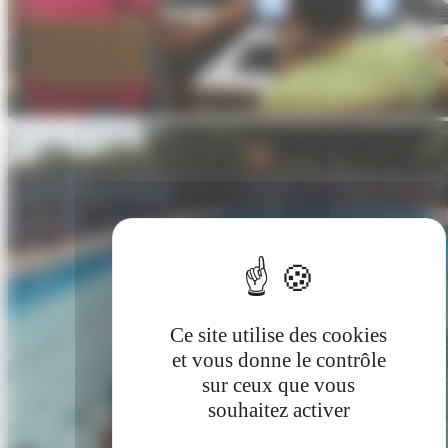
Ce site utilise des cookies
et vous donne le contrôle
sur ceux que vous
souhaitez activer