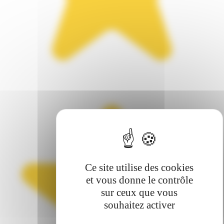
Ce site utilise des cookies
et vous donne le contrôle
sur ceux que vous
souhaitez activer