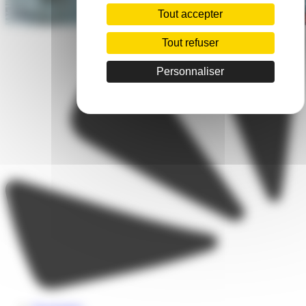
Tout accepter
Tout refuser
Personnaliser