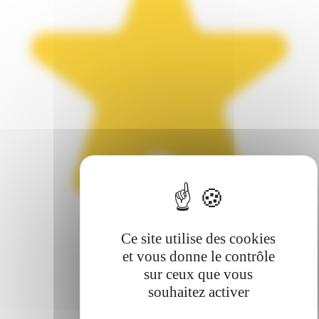
Ce site utilise des cookies
et vous donne le contrôle
sur ceux que vous
souhaitez activer