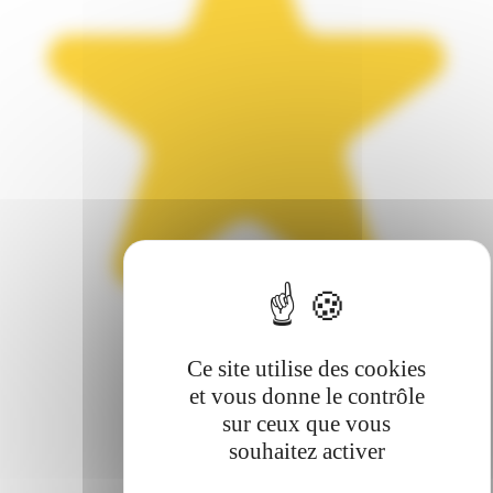
Ce site utilise des cookies
et vous donne le contrôle
sur ceux que vous
souhaitez activer