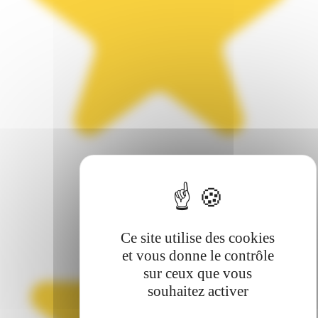
Ce site utilise des cookies
et vous donne le contrôle
sur ceux que vous
souhaitez activer