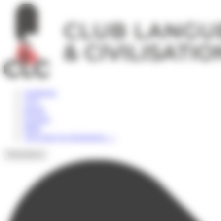
Panneau de gestion des cookies
Angleterre
USA
Irlande
Espagne
Malte
Voir toutes les destinations
→
Destinations