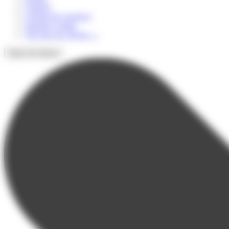
Culturel
Colonie de vacances
Summer Camps
Voir tous les séjours
→
Types de séjours