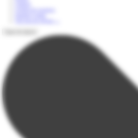
Culturel
Colonie de vacances
Summer Camps
Voir tous les séjours
→
Types de séjours