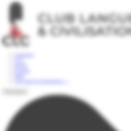
Panneau de gestion des cookies
Angleterre
USA
Irlande
Espagne
Malte
Voir toutes les destinations
→
Destinations