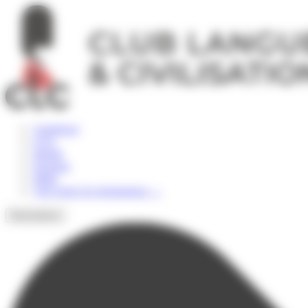
Panneau de gestion des cookies
Angleterre
USA
Irlande
Espagne
Malte
Voir toutes les destinations
→
Destinations