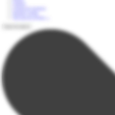
Culturel
Colonie de vacances
Summer Camps
Voir tous les séjours
→
Types de séjours