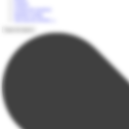
Culturel
Colonie de vacances
Summer Camps
Voir tous les séjours
→
Types de séjours