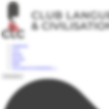
Panneau de gestion des cookies
Angleterre
USA
Irlande
Espagne
Malte
Voir toutes les destinations
→
Destinations