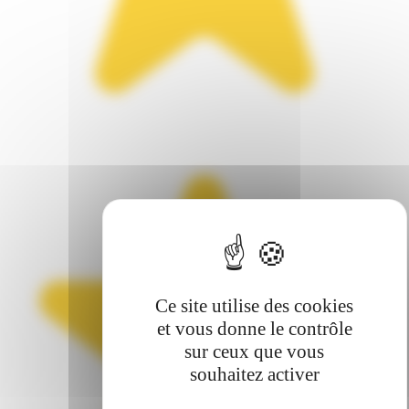
Ce site utilise des cookies
et vous donne le contrôle
sur ceux que vous
souhaitez activer