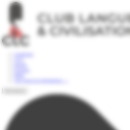
Panneau de gestion des cookies
Angleterre
USA
Irlande
Espagne
Malte
Voir toutes les destinations
→
Destinations