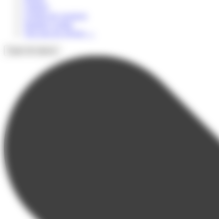
Culturel
Colonie de vacances
Summer Camps
Voir tous les séjours
→
Types de séjours