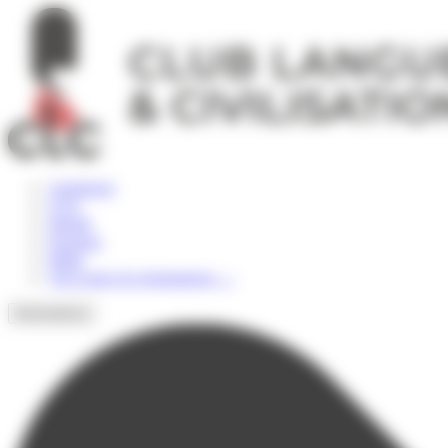
Panneau de gestion des cookies
Angleterre
USA
Irlande
Espagne
Malte
Voir toutes les destinations
→
Destinations