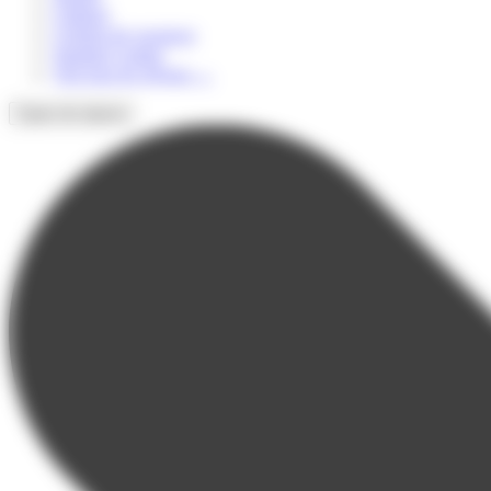
Culturel
Colonie de vacances
Summer Camps
Voir tous les séjours
→
Types de séjours