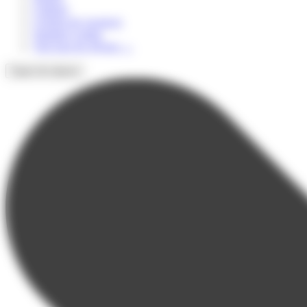
Culturel
Colonie de vacances
Summer Camps
Voir tous les séjours
→
Types de séjours