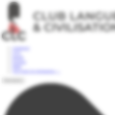
Panneau de gestion des cookies
Angleterre
USA
Irlande
Espagne
Malte
Voir toutes les destinations
→
Destinations