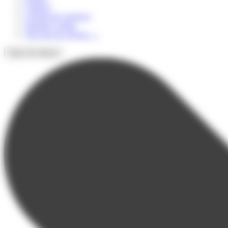
Culturel
Colonie de vacances
Summer Camps
Voir tous les séjours
→
Types de séjours