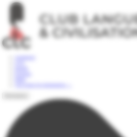
Panneau de gestion des cookies
Angleterre
USA
Irlande
Espagne
Malte
Voir toutes les destinations
→
Destinations