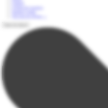
Culturel
Colonie de vacances
Summer Camps
Voir tous les séjours
→
Types de séjours