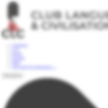
Panneau de gestion des cookies
Angleterre
USA
Irlande
Espagne
Malte
Voir toutes les destinations
→
Destinations