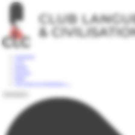
Panneau de gestion des cookies
Angleterre
USA
Irlande
Espagne
Malte
Voir toutes les destinations
→
Destinations