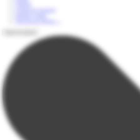
Culturel
Colonie de vacances
Summer Camps
Voir tous les séjours
→
Types de séjours