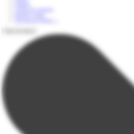
Culturel
Colonie de vacances
Summer Camps
Voir tous les séjours
→
Types de séjours