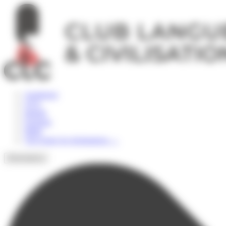
Panneau de gestion des cookies
Angleterre
USA
Irlande
Espagne
Malte
Voir toutes les destinations
→
Destinations