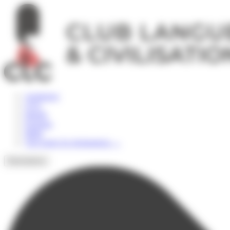
Panneau de gestion des cookies
Angleterre
USA
Irlande
Espagne
Malte
Voir toutes les destinations
→
Destinations