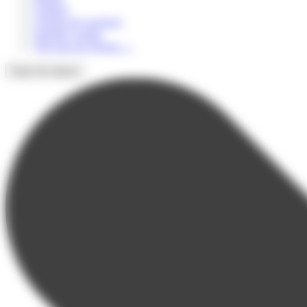
Culturel
Colonie de vacances
Summer Camps
Voir tous les séjours
→
Types de séjours