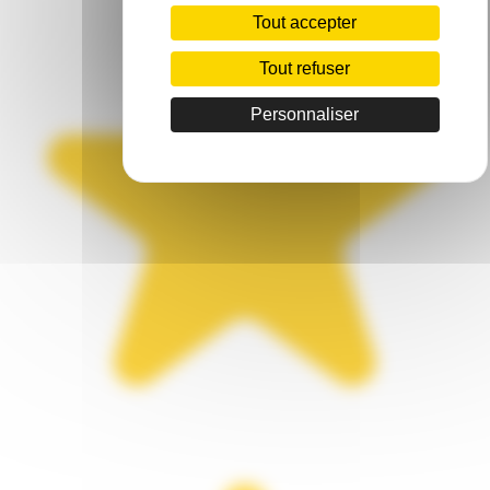
Tout accepter
Tout refuser
Personnaliser