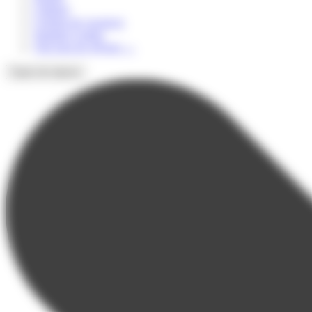
Culturel
Colonie de vacances
Summer Camps
Voir tous les séjours
→
Types de séjours