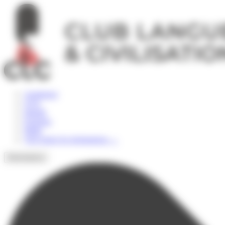
Panneau de gestion des cookies
Angleterre
USA
Irlande
Espagne
Malte
Voir toutes les destinations
→
Destinations