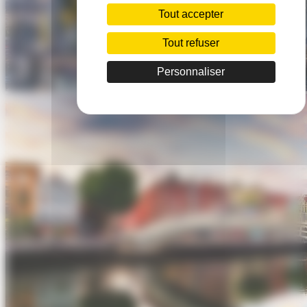
Tout accepter
Tout refuser
Personnaliser