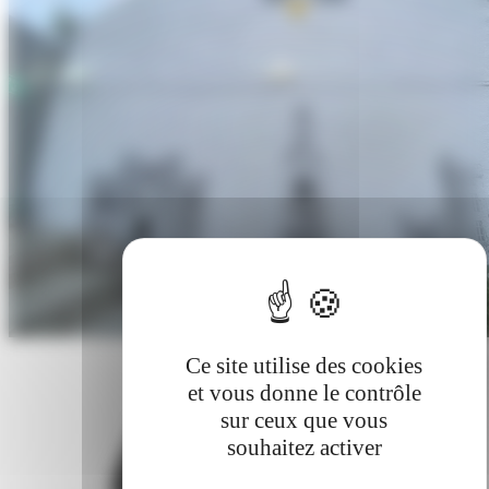
Ce site utilise des cookies
et vous donne le contrôle
sur ceux que vous
souhaitez activer