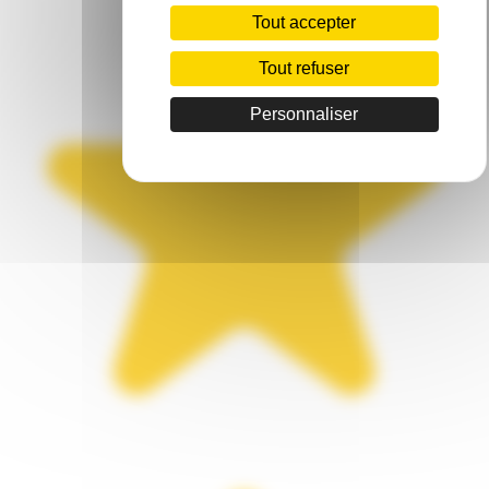
Tout accepter
Tout refuser
Personnaliser